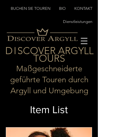
BUCHEN SIE TOUREN
BIO
KONTAKT
Dienstleistungen
D
I
SCOVER ARGYLL
TOURS
Maßgeschneiderte
geführte Touren durch
Argyll und Umgebung
Item List